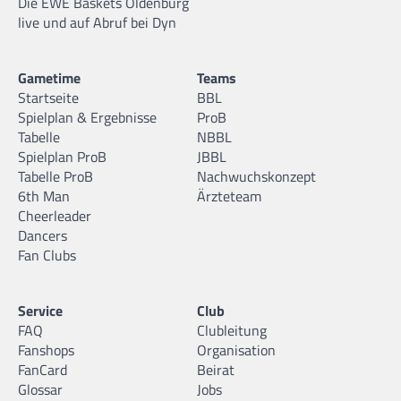
Die EWE Baskets Oldenburg
live und auf Abruf bei Dyn
Gametime
Teams
Startseite
BBL
Spielplan & Ergebnisse
ProB
Tabelle
NBBL
Spielplan ProB
JBBL
Tabelle ProB
Nachwuchskonzept
6th Man
Ärzteteam
Cheerleader
Dancers
Fan Clubs
Service
Club
FAQ
Clubleitung
Fanshops
Organisation
FanCard
Beirat
Glossar
Jobs