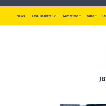
News
EWE Baskets TV
Gametime
Teams
Se
JB