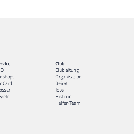
rvice
Club
AQ
Clubleitung
anshops
Organisation
anCard
Beirat
ossar
Jobs
egeln
Historie
Helfer-Team