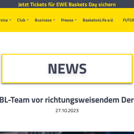
Jetzt Tickets für EWE Baskets Day sichern
rvice
Club
Business
Presse
Baskets4Life e.V.
FUTU
NEWS
BL-Team vor richtungsweisendem De
27.10.2023