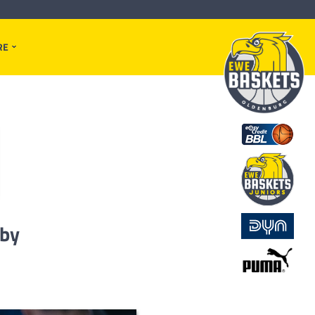
RE
rby