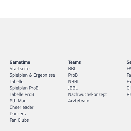
Gametime
Teams
Se
Startseite
BBL
F
Spielplan & Ergebnisse
ProB
F
Tabelle
NBBL
F
Spielplan ProB
JBBL
Gl
Tabelle ProB
Nachwuchskonzept
R
6th Man
Ärzteteam
Cheerleader
Dancers
Fan Clubs