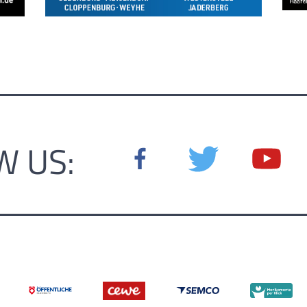
W US: