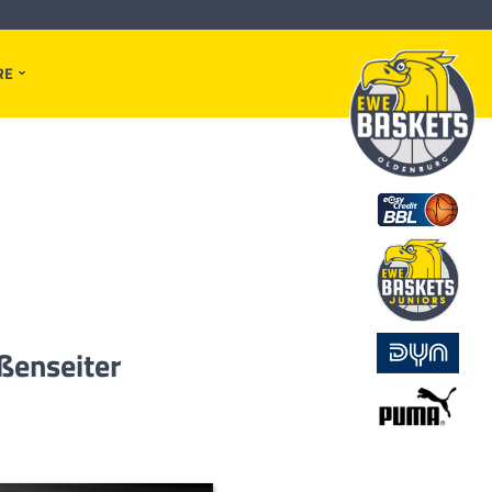
RE
ßenseiter