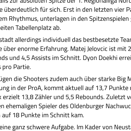
lls zur absoluten Spitze der 1. Regionalliga Nord
e überdeutlich für sich. Erst in den letzten vier P
em Rhythmus, unterlagen in den Spitzenspielen 
eiten Tabellenplatz ab.
tadt allerdings individuell das bestbesetzte Tea
 über enorme Erfahrung. Matej Jelovcic ist mit 
s und 4,5 Assists im Schnitt. Dyon Doekhi errei
 pro Partie.
gen die Shooters zudem auch über starke Big M
ung in der ProA, kommt aktuell auf 13,7 Punkte
 erzielt 13,8 Zähler und 5,5 Rebounds. Zuletzt v
 ehemaligen Spieler des Oldenburger Nachwuc
n auf 18 Punkte im Schnitt kam.
s eine ganz schwere Aufgabe. Im Kader von Neustad