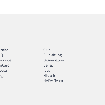
rvice
Club
AQ
Clubleitung
anshops
Organisation
anCard
Beirat
ossar
Jobs
egeln
Historie
Helfer-Team