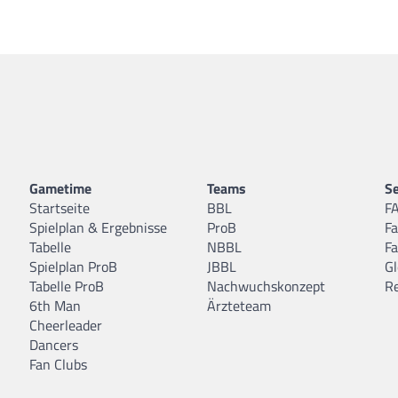
Gametime
Teams
Se
Startseite
BBL
F
Spielplan & Ergebnisse
ProB
F
Tabelle
NBBL
F
Spielplan ProB
JBBL
Gl
Tabelle ProB
Nachwuchskonzept
R
6th Man
Ärzteteam
Cheerleader
Dancers
Fan Clubs