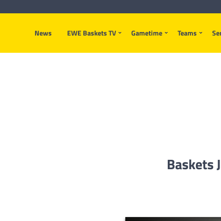
News
EWE Baskets TV
Gametime
Teams
Se
Baskets 