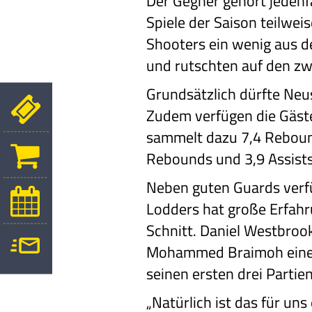
Der Gegner gehört jedenfa
Spiele der Saison teilweis
Shooters ein wenig aus d
und rutschten auf den zw
Grundsätzlich dürfte Neus
Zudem verfügen die Gäste
sammelt dazu 7,4 Rebound
Rebounds und 3,9 Assists
Neben guten Guards verfü
Lodders hat große Erfahr
Schnitt. Daniel Westbrook
Mohammed Braimoh einen
seinen ersten drei Partie
„Natürlich ist das für un