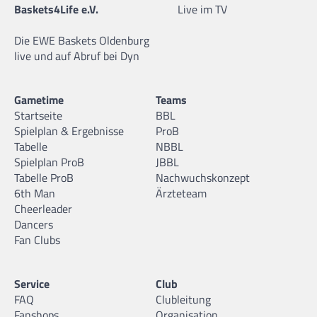
Baskets4Life e.V.
Live im TV
Die EWE Baskets Oldenburg
live und auf Abruf bei Dyn
Gametime
Teams
Startseite
BBL
Spielplan & Ergebnisse
ProB
Tabelle
NBBL
Spielplan ProB
JBBL
Tabelle ProB
Nachwuchskonzept
6th Man
Ärzteteam
Cheerleader
Dancers
Fan Clubs
Service
Club
FAQ
Clubleitung
Fanshops
Organisation