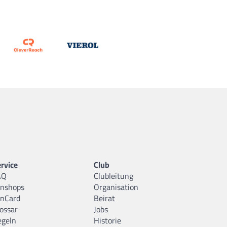
rvice
Club
AQ
Clubleitung
anshops
Organisation
anCard
Beirat
ossar
Jobs
egeln
Historie