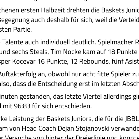
henen ersten Halbzeit drehten die Baskets Junio
egegnung auch deshalb für sich, weil die Verteid
sten Partie.
 Talente auch individuell deutlich. Spielmacher 
 und sechs Steals, Tim Nocke kam auf 18 Punkt
sper Kocevar 16 Punkte, 12 Rebounds, fünf Asist
uftakterfolg an, obwohl nur acht fitte Spieler z
, dass die Entscheidung erst im letzten Abschni
nuten gestanden, das letzte Viertel allerdings gi
l mit 96:83 für sich entschieden.
rke Leistung der Baskets Juniors, die für die JB
eam von Head Coach Dejan Stojanovski verwande
 Versuche von hinter der Dreierlinie und konnte