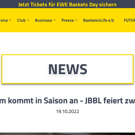
Jetzt Tickets für EWE Baskets Day sichern
rvice
Club
Business
Presse
Baskets4Life e.V.
FUTU
NEWS
 kommt in Saison an - JBBL feiert zw
19.10.2022