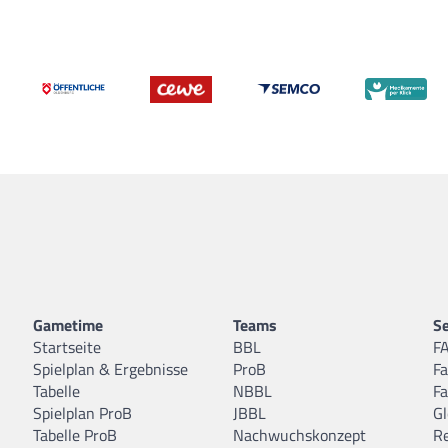
Gametime
Teams
Se
Startseite
BBL
F
Spielplan & Ergebnisse
ProB
F
Tabelle
NBBL
F
Spielplan ProB
JBBL
Gl
Tabelle ProB
Nachwuchskonzept
R