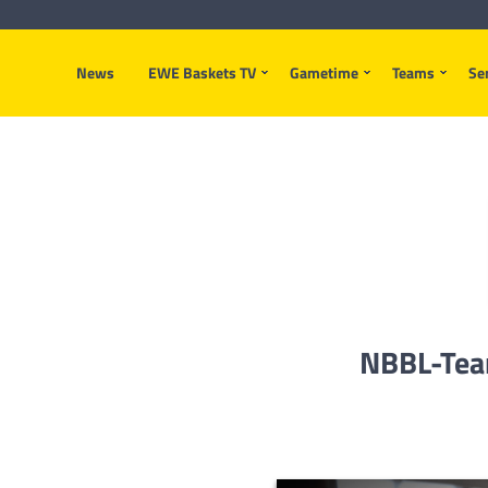
News
EWE Baskets TV
Gametime
Teams
Se
NBBL-Team