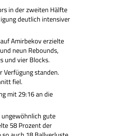
rs in der zweiten Hälfte
igung deutlich intensiver
Rauf Amirbekov erzielte
e und neun Rebounds,
s und vier Blocks.
ur Verfügung standen.
tt fiel.
ng mit 29:16 an die
BL ungewöhnlich gute
lte 58 Prozent der
 so auch 18 Ballverluste