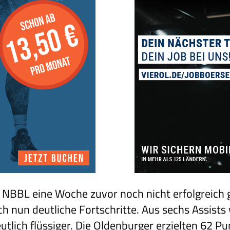
e NBBL eine Woche zuvor noch nicht erfolgreich
h nun deutliche Fortschritte. Aus sechs Assists
lich flüssiger. Die Oldenburger erzielten 62 Pu