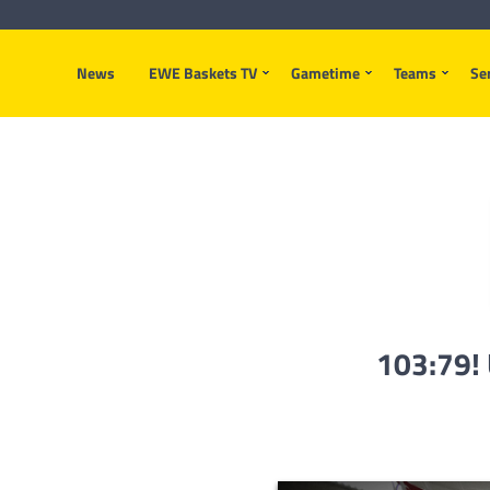
News
EWE Baskets TV
Gametime
Teams
Se
103:79! 