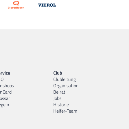
rvice
Club
AQ
Clubleitung
anshops
Organisation
anCard
Beirat
ossar
Jobs
egeln
Historie
Helfer-Team