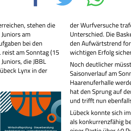
erreichen, stehen die
der Wurfversuche tra
 Juniors am
Unterschied. Die Baske
ufgaben bei den
den Aufwärtstrend for
L reist am Sonntag (15
wichtigen Erfolg siche
Juniors, die JBBL
Noch deutlicher müsst
übeck Lynx in der
Saisonverlauf am Sonn
Haarenuferhalle werd
hat den Sprung auf de
und trifft nun ebenfall
Lübeck konnte sich im
als konkurrenzfähig be
einer Partie über 40 P