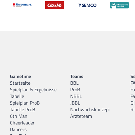
Gametime
Teams
Se
Startseite
BBL
F
Spielplan & Ergebnisse
ProB
F
Tabelle
NBBL
F
Spielplan ProB
JBBL
Gl
Tabelle ProB
Nachwuchskonzept
R
6th Man
Ärzteteam
Cheerleader
Dancers