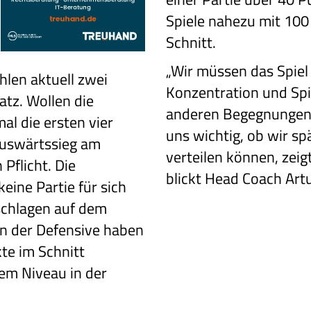
Spiele nahezu mit 10
Schnitt.
„Wir müssen das Spiel 
len aktuell zwei
Konzentration und Spi
atz. Wollen die
anderen Begegnungen a
al die ersten vier
uns wichtig, ob wir spä
 Auswärtssieg am
verteilen können, zeigt
Pflicht. Die
blickt Head Coach Art
eine Partie für sich
schlagen auf dem
in der Defensive haben
kte im Schnitt
em Niveau in der