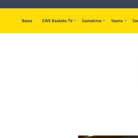
News
EWE Baskets TV
Gametime
Teams
Se