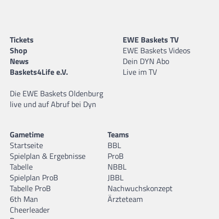
Tickets
EWE Baskets TV
Shop
EWE Baskets Videos
News
Dein DYN Abo
Baskets4Life e.V.
Live im TV
Die EWE Baskets Oldenburg
live und auf Abruf bei Dyn
Gametime
Teams
Startseite
BBL
Spielplan & Ergebnisse
ProB
Tabelle
NBBL
Spielplan ProB
JBBL
Tabelle ProB
Nachwuchskonzept
6th Man
Ärzteteam
Cheerleader