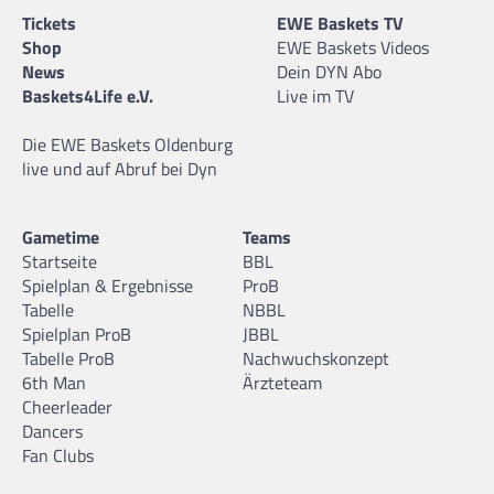
Tickets
EWE Baskets TV
Shop
EWE Baskets Videos
News
Dein DYN Abo
Baskets4Life e.V.
Live im TV
Die EWE Baskets Oldenburg
live und auf Abruf bei Dyn
Gametime
Teams
Startseite
BBL
Spielplan & Ergebnisse
ProB
Tabelle
NBBL
Spielplan ProB
JBBL
Tabelle ProB
Nachwuchskonzept
6th Man
Ärzteteam
Cheerleader
Dancers
Fan Clubs