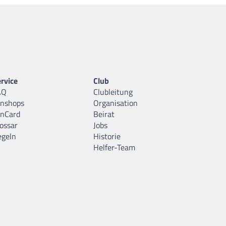
rvice
Club
AQ
Clubleitung
anshops
Organisation
anCard
Beirat
ossar
Jobs
egeln
Historie
Helfer-Team