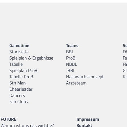
Gametime
Teams
Se
Startseite
BBL
F
Spielplan & Ergebnisse
ProB
F
Tabelle
NBBL
F
Spielplan ProB
JBBL
Gl
Tabelle ProB
Nachwuchskonzept
R
6th Man
Ärzteteam
Cheerleader
Dancers
Fan Clubs
FUTURE
Impressum
Warum ist uns das wichtig?
Kontakt