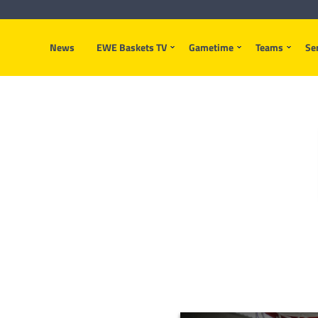
News
EWE Baskets TV
Gametime
Teams
Se