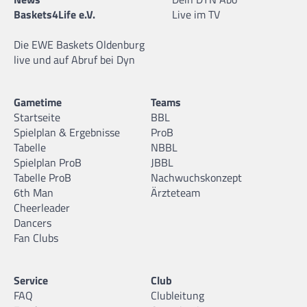
Baskets4Life e.V.
Live im TV
Die EWE Baskets Oldenburg
live und auf Abruf bei Dyn
Gametime
Teams
Startseite
BBL
Spielplan & Ergebnisse
ProB
Tabelle
NBBL
Spielplan ProB
JBBL
Tabelle ProB
Nachwuchskonzept
6th Man
Ärzteteam
Cheerleader
Dancers
Fan Clubs
Service
Club
FAQ
Clubleitung