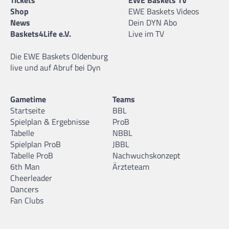
Tickets
EWE Baskets TV
Shop
EWE Baskets Videos
News
Dein DYN Abo
Baskets4Life e.V.
Live im TV
Die EWE Baskets Oldenburg
live und auf Abruf bei Dyn
Gametime
Teams
Startseite
BBL
Spielplan & Ergebnisse
ProB
Tabelle
NBBL
Spielplan ProB
JBBL
Tabelle ProB
Nachwuchskonzept
6th Man
Ärzteteam
Cheerleader
Dancers
Fan Clubs