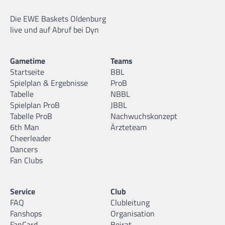
Die EWE Baskets Oldenburg
live und auf Abruf bei Dyn
Gametime
Teams
Startseite
BBL
Spielplan & Ergebnisse
ProB
Tabelle
NBBL
Spielplan ProB
JBBL
Tabelle ProB
Nachwuchskonzept
6th Man
Ärzteteam
Cheerleader
Dancers
Fan Clubs
Service
Club
FAQ
Clubleitung
Fanshops
Organisation
FanCard
Beirat