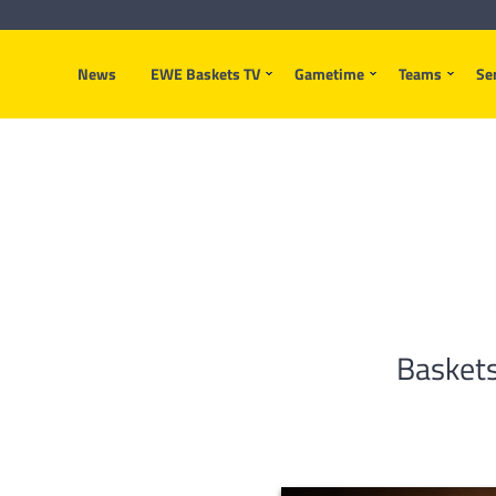
News
EWE Baskets TV
Gametime
Teams
Se
Baskets