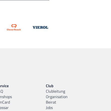
rvice
Club
AQ
Clubleitung
anshops
Organisation
anCard
Beirat
ossar
Jobs