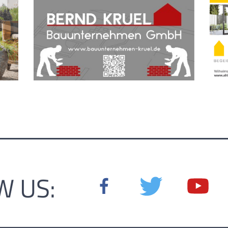
W US: