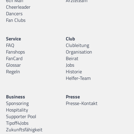
6th Man
Ärzteteam
Cheerleader
Dancers
Fan Clubs
Service
Club
FAQ
Clubleitung
Fanshops
Organisation
FanCard
Beirat
Glossar
Jobs
Regeln
Historie
Helfer-Team
Business
Presse
Sponsoring
Presse-Kontakt
Hospitality
Supporter Pool
Tipoff4Jobs
Zukunftsfähigkeit