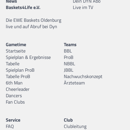
News
Dein DYN Abo
Baskets4Life e.V.
Live im TV
Die EWE Baskets Oldenburg
live und auf Abruf bei Dyn
Gametime
Teams
Startseite
BBL
Spielplan & Ergebnisse
ProB
Tabelle
NBBL
Spielplan ProB
JBBL
Tabelle ProB
Nachwuchskonzept
6th Man
Ärzteteam
Cheerleader
Dancers
Fan Clubs
Service
Club
FAQ
Clubleitung