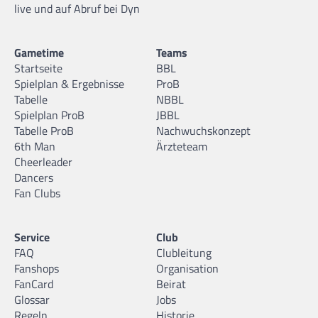
live und auf Abruf bei Dyn
Gametime
Teams
Startseite
BBL
Spielplan & Ergebnisse
ProB
Tabelle
NBBL
Spielplan ProB
JBBL
Tabelle ProB
Nachwuchskonzept
6th Man
Ärzteteam
Cheerleader
Dancers
Fan Clubs
Service
Club
FAQ
Clubleitung
Fanshops
Organisation
FanCard
Beirat
Glossar
Jobs
Regeln
Historie