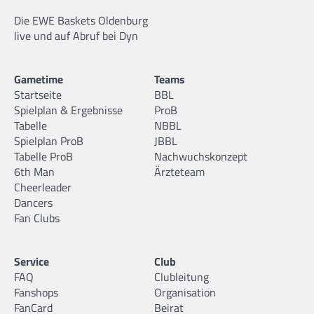
Die EWE Baskets Oldenburg
live und auf Abruf bei Dyn
Gametime
Teams
Startseite
BBL
Spielplan & Ergebnisse
ProB
Tabelle
NBBL
Spielplan ProB
JBBL
Tabelle ProB
Nachwuchskonzept
6th Man
Ärzteteam
Cheerleader
Dancers
Fan Clubs
Service
Club
FAQ
Clubleitung
Fanshops
Organisation
FanCard
Beirat