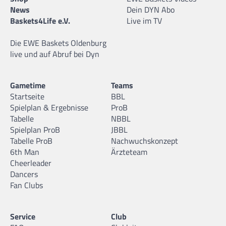
News
Dein DYN Abo
Baskets4Life e.V.
Live im TV
Die EWE Baskets Oldenburg
live und auf Abruf bei Dyn
Gametime
Teams
Startseite
BBL
Spielplan & Ergebnisse
ProB
Tabelle
NBBL
Spielplan ProB
JBBL
Tabelle ProB
Nachwuchskonzept
6th Man
Ärzteteam
Cheerleader
Dancers
Fan Clubs
Service
Club