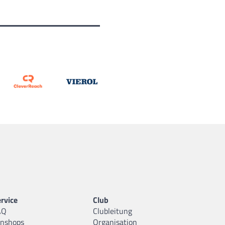
rvice
Club
AQ
Clubleitung
anshops
Organisation