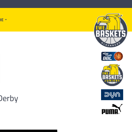
RE
 Derby