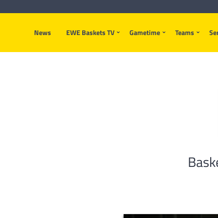
News
EWE Baskets TV
Gametime
Teams
Se
Baske