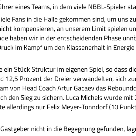
ührer eines Teams, in dem viele NBBL-Spieler st
viele Fans in die Halle gekommen sind, um uns zu
 nicht kompensieren, an unserem Limit spielen u
nde haben wir in der entscheidenden Phase unnö
uck im Kampf um den Klassenerhalt in Energie 
e ein Stück Struktur im eigenen Spiel, so dass d
d 12,5 Prozent der Dreier verwandelten, sich zu
eam von Head Coach Artur Gacaev das Reboundd
ich den Sieg zu sichern. Luca Michels wurde mi
e allerdings nur Felix Meyer-Tonndorf (10 Punk
 Gastgeber nicht in die Begegnung gefunden, la