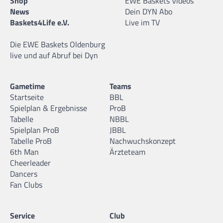
Shop
EWE Baskets Videos
News
Dein DYN Abo
Baskets4Life e.V.
Live im TV
Die EWE Baskets Oldenburg
live und auf Abruf bei Dyn
Gametime
Teams
Startseite
BBL
Spielplan & Ergebnisse
ProB
Tabelle
NBBL
Spielplan ProB
JBBL
Tabelle ProB
Nachwuchskonzept
6th Man
Ärzteteam
Cheerleader
Dancers
Fan Clubs
Service
Club