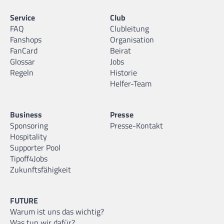
Service
Club
FAQ
Clubleitung
Fanshops
Organisation
FanCard
Beirat
Glossar
Jobs
Regeln
Historie
Helfer-Team
Business
Presse
Sponsoring
Presse-Kontakt
Hospitality
Supporter Pool
Tipoff4Jobs
Zukunftsfähigkeit
FUTURE
Warum ist uns das wichtig?
Was tun wir dafür?