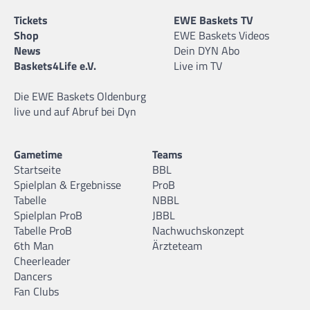
Tickets
EWE Baskets TV
Shop
EWE Baskets Videos
News
Dein DYN Abo
Baskets4Life e.V.
Live im TV
Die EWE Baskets Oldenburg
live und auf Abruf bei Dyn
Gametime
Teams
Startseite
BBL
Spielplan & Ergebnisse
ProB
Tabelle
NBBL
Spielplan ProB
JBBL
Tabelle ProB
Nachwuchskonzept
6th Man
Ärzteteam
Cheerleader
Dancers
Fan Clubs