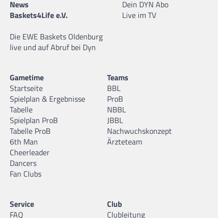
News
Dein DYN Abo
Baskets4Life e.V.
Live im TV
Die EWE Baskets Oldenburg
live und auf Abruf bei Dyn
Gametime
Teams
Startseite
BBL
Spielplan & Ergebnisse
ProB
Tabelle
NBBL
Spielplan ProB
JBBL
Tabelle ProB
Nachwuchskonzept
6th Man
Ärzteteam
Cheerleader
Dancers
Fan Clubs
Service
Club
FAQ
Clubleitung