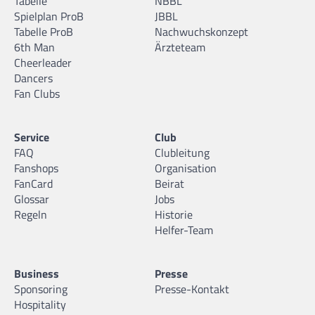
Tabelle
NBBL
Spielplan ProB
JBBL
Tabelle ProB
Nachwuchskonzept
6th Man
Ärzteteam
Cheerleader
Dancers
Fan Clubs
Service
Club
FAQ
Clubleitung
Fanshops
Organisation
FanCard
Beirat
Glossar
Jobs
Regeln
Historie
Helfer-Team
Business
Presse
Sponsoring
Presse-Kontakt
Hospitality