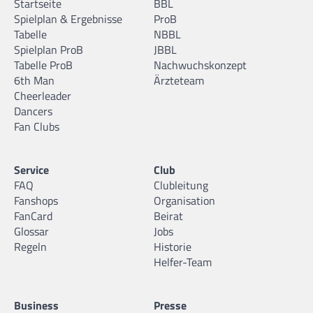
Startseite
BBL
Spielplan & Ergebnisse
ProB
Tabelle
NBBL
Spielplan ProB
JBBL
Tabelle ProB
Nachwuchskonzept
6th Man
Ärzteteam
Cheerleader
Dancers
Fan Clubs
Service
Club
FAQ
Clubleitung
Fanshops
Organisation
FanCard
Beirat
Glossar
Jobs
Regeln
Historie
Helfer-Team
Business
Presse