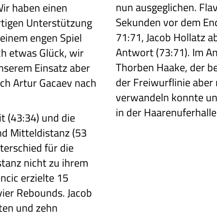
nun ausgeglichen. Flav
Wir haben einen
Sekunden vor dem End
rtigen Unterstützung
71:71, Jacob Hollatz a
 einem engen Spiel
Antwort (73:71). Im An
ch etwas Glück, wir
Thorben Haake, der be
nserem Einsatz aber
der Freiwurflinie aber
ach Artur Gacaev nach
verwandeln konnte und
in der Haarenuferhalle
 (43:34) und die
d Mitteldistanz (53
erschied für die
stanz nicht zu ihrem
ncic erzielte 15
 vier Rebounds. Jacob
kten und zehn