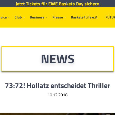
Jetzt Tickets für EWE Baskets Day sichern
rvice
Club
Business
Presse
Baskets4Life e.V.
FUTU
NEWS
73:72! Hollatz entscheidet Thriller
10.12.2018