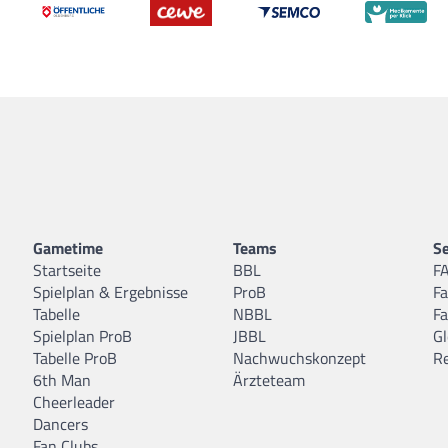
Gametime
Teams
Se
Startseite
BBL
F
Spielplan & Ergebnisse
ProB
F
Tabelle
NBBL
F
Spielplan ProB
JBBL
Gl
Tabelle ProB
Nachwuchskonzept
R
6th Man
Ärzteteam
Cheerleader
Dancers
Fan Clubs