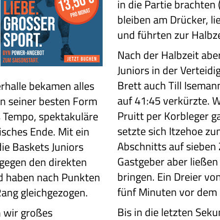
in die Partie brachten 
bleiben am Drücker, li
und führten zur Halbze
Nach der Halbzeit aber
Juniors in der Verteid
Brett auch Till Iseman
erhalle bekamen alles
auf 41:45 verkürzte. W
in seiner besten Form
Pruitt per Korbleger g
s Tempo, spektakuläre
setzte sich Itzehoe zu
isches Ende. Mit ein
Abschnitts auf sieben 
ie Baskets Juniors
Gastgeber aber ließen 
 gegen den direkten
bringen. Ein Dreier vo
d haben nach Punkten
fünf Minuten vor dem 
Rang gleichgezogen.
Bis in die letzten Sek
 wir großes