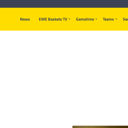
News
EWE Baskets TV
Gametime
Teams
Se