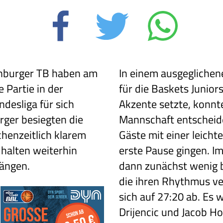
enburger TB haben am
In einem ausgeglichene
 Partie in der
für die Baskets Juniors
desliga für sich
Akzente setzte, konnt
rger besiegten die
Mannschaft entscheide
chenzeitlich klarem
Gäste mit einer leicht
halten weiterhin
erste Pause gingen. I
Rängen.
dann zunächst wenig b
die ihren Rhythmus ver
sich auf 27:20 ab. Es
Drijencic und Jacob Ho