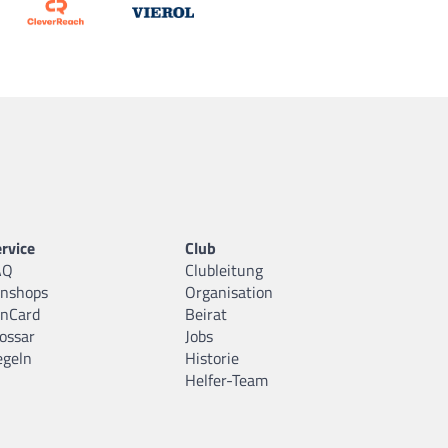
rvice
Club
AQ
Clubleitung
anshops
Organisation
anCard
Beirat
ossar
Jobs
egeln
Historie
Helfer-Team