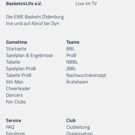
Baskets4Life e.V.
Live im TV
Die EWE Baskets Oldenburg
live und auf Abruf bei Dyn
Gametime
Teams
Startseite
BBL
Spielplan & Ergebnisse
ProB
Tabelle
NBBL
Spielplan ProB
JBBL
Tabelle ProB
Nachwuchskonzept
6th Man
Ärzteteam
Cheerleader
Dancers
Fan Clubs
Service
Club
FAQ
Clubleitung
Fanshops
Organisation