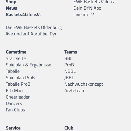
Shop
EWE Baskets Videos
News
Dein DYN Abo
Baskets4Life e.V.
Live im TV
Die EWE Baskets Oldenburg
live und auf Abruf bei Dyn
Gametime
Teams
Startseite
BBL
Spielplan & Ergebnisse
ProB
Tabelle
NBBL
Spielplan ProB
JBBL
Tabelle ProB
Nachwuchskonzept
6th Man
Ärzteteam
Cheerleader
Dancers
Fan Clubs
Service
Club