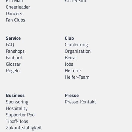
6th Man
Ärzteteam
Cheerleader
Dancers
Fan Clubs
Service
Club
FAQ
Clubleitung
Fanshops
Organisation
FanCard
Beirat
Glossar
Jobs
Regeln
Historie
Helfer-Team
Business
Presse
Sponsoring
Presse-Kontakt
Hospitality
Supporter Pool
Tipoff4Jobs
Zukunftsfähigkeit