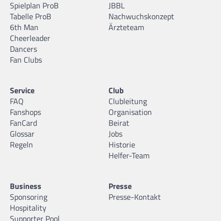
Spielplan ProB
JBBL
Tabelle ProB
Nachwuchskonzept
6th Man
Ärzteteam
Cheerleader
Dancers
Fan Clubs
Service
Club
FAQ
Clubleitung
Fanshops
Organisation
FanCard
Beirat
Glossar
Jobs
Regeln
Historie
Helfer-Team
Business
Presse
Sponsoring
Presse-Kontakt
Hospitality
Supporter Pool