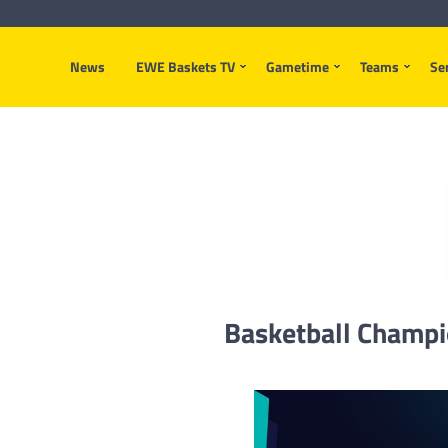
News
EWE Baskets TV
Gametime
Teams
Se
Basketball Champi