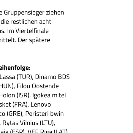
ie Gruppensieger ziehen
die restlichen acht
. Im Viertelfinale
ittelt. Der spätere
eihenfolge:
a Lassa (TUR), Dinamo BDS
(HUN), Filou Oostende
olon (ISR), Igokea m:tel
asket (FRA), Lenovo
 (GRE), Peristeri bwin
 Rytas Vilnius (LTU),
ja (ESP), VEF Riga (LAT).