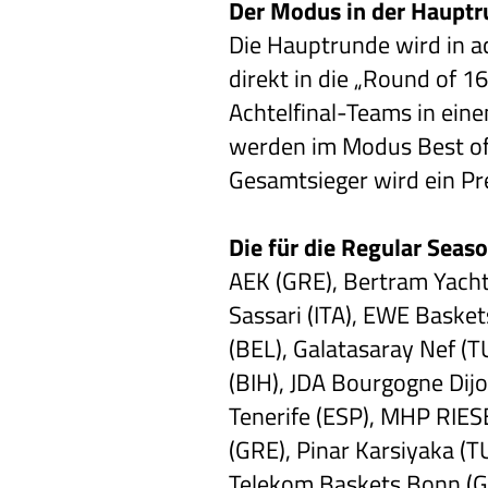
Der Modus in der Hauptr
Die Hauptrunde wird in a
direkt in die „Round of 1
Achtelfinal-Teams in eine
werden im Modus Best of T
Gesamtsieger wird ein Pre
Die für die Regular Seaso
AEK (GRE), Bertram Yacht
Sassari (ITA), EWE Baske
(BEL), Galatasaray Nef (T
(BIH), JDA Bourgogne Dij
Tenerife (ESP), MHP RIES
(GRE), Pinar Karsiyaka (T
Telekom Baskets Bonn (GE