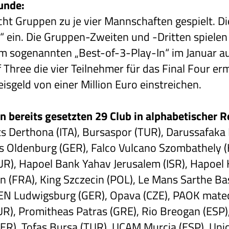
unde:
cht Gruppen zu je vier Mannschaften gespielt. D
6“ ein. Die Gruppen-Zweiten und -Dritten spielen 
m sogenannten „Best-of-3-Play-In“ im Januar aus
hree die vier Teilnehmer für das Final Four erm
isgeld von einer Million Euro einstreichen.
n bereits gesetzten 29 Club in alphabetischer R
s Derthona (ITA), Bursaspor (TUR), Darussafak
ts Oldenburg (GER), Falco Vulcano Szombathely 
UR), Hapoel Bank Yahav Jerusalem (ISR), Hapoel H
on (FRA), King Szczecin (POL), Le Mans Sarthe B
EN Ludwigsburg (GER), Opava (CZE), PAOK mateco
UR), Promitheas Patras (GRE), Rio Breogan (ESP),
R), Tofas Bursa (TUR), UCAM Murcia (ESP), Unica