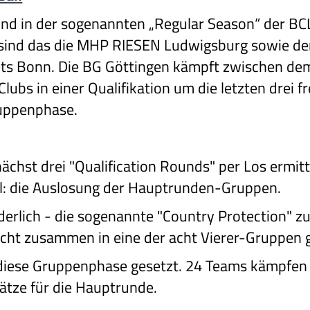
ind in der sogenannten „Regular Season“ der BCL 
ind das die MHP RIESEN Ludwigsburg sowie de
s Bonn. Die BG Göttingen kämpft zwischen dem
ubs in einer Qualifikation um die letzten drei fr
uppenphase.
hst drei "Qualification Rounds" per Los ermitte
il: die Auslosung der Hauptrunden-Gruppen.
derlich - die sogenannte "Country Protection" z
icht zusammen in eine der acht Vierer-Gruppen 
r diese Gruppenphase gesetzt. 24 Teams kämpfe
Plätze für die Hauptrunde.