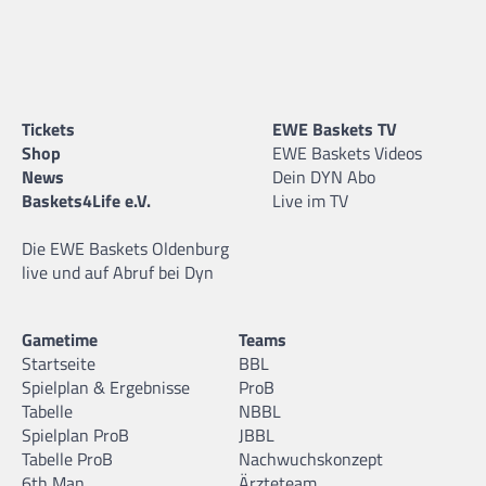
Tickets
EWE Baskets TV
Shop
EWE Baskets Videos
News
Dein DYN Abo
Baskets4Life e.V.
Live im TV
Die EWE Baskets Oldenburg
live und auf Abruf bei Dyn
Gametime
Teams
Startseite
BBL
Spielplan & Ergebnisse
ProB
Tabelle
NBBL
Spielplan ProB
JBBL
Tabelle ProB
Nachwuchskonzept
6th Man
Ärzteteam