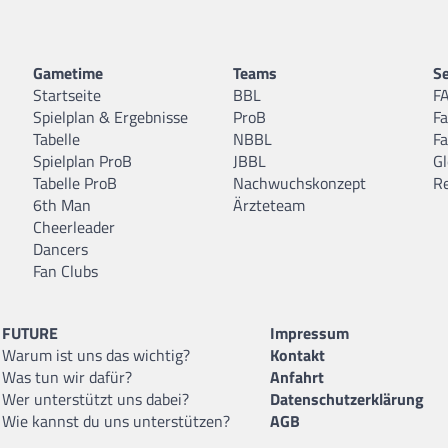
Gametime
Teams
Se
Startseite
BBL
F
Spielplan & Ergebnisse
ProB
F
Tabelle
NBBL
F
Spielplan ProB
JBBL
Gl
Tabelle ProB
Nachwuchskonzept
R
6th Man
Ärzteteam
Cheerleader
Dancers
Fan Clubs
FUTURE
Impressum
Warum ist uns das wichtig?
Kontakt
Was tun wir dafür?
Anfahrt
Wer unterstützt uns dabei?
Datenschutzerklärung
Wie kannst du uns unterstützen?
AGB