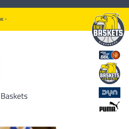
RE
 Baskets