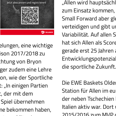
„Allen wird hauptsächl
zum Einsatz kommen, 
Small Forward aber gle
verteidigen und gibt 
Variabilität. Auf allen
hat sich Allen als Scor
elungen, eine wichtige
gerade erst 25 Jahren
aison 2017/2018 zu
Entwicklungspotenzial“
ichtung von Bryon
die sportliche Zukunft
rger zudem eine Lehre
on, wie der Sportliche
Die EWE Baskets Olden
t: „In einigen Partien
Station für Allen im e
t, der mit dem
der neben Tschechien 
n Spiel übernehmen
Italien aktiv war. Dort
eme bekommen haben,
2015/2016 zum MVP de