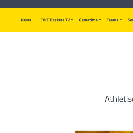
News
EWE Baskets TV
Gametime
Teams
Se
Athleti