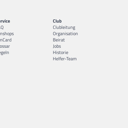
rvice
Club
AQ
Clubleitung
anshops
Organisation
anCard
Beirat
ossar
Jobs
egeln
Historie
Helfer-Team