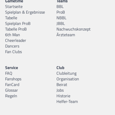
Gametime
Teams
Startseite
BBL
Spielplan & Ergebnisse
ProB
Tabelle
NBBL
Spielplan ProB
JBBL
Tabelle ProB
Nachwuchskonzept
6th Man
Ärzteteam
Cheerleader
Dancers
Fan Clubs
Service
Club
FAQ
Clubleitung
Fanshops
Organisation
FanCard
Beirat
Glossar
Jobs
Regeln
Historie
Helfer-Team