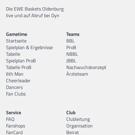
Die EWE Baskets Oldenburg
live und auf Abruf bei Dyn
Gametime
Teams
Startseite
BBL
Spielplan & Ergebnisse
ProB
Tabelle
NBBL
Spielplan ProB
JBBL
Tabelle ProB
Nachwuchskonzept
6th Man
Ärzteteam
Cheerleader
Dancers
Fan Clubs
Service
Club
FAQ
Clubleitung
Fanshops
Organisation
FanCard
Beirat