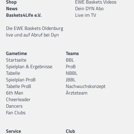
Shop
EWE Baskets Videos
News
Dein DYN Abo
Baskets4Life e.V.
Live im TV
Die EWE Baskets Oldenburg
live und auf Abruf bei Dyn
Gametime
Teams
Startseite
BBL
Spielplan & Ergebnisse
ProB
Tabelle
NBBL
Spielplan ProB
JBBL
Tabelle ProB
Nachwuchskonzept
6th Man
Ärzteteam
Cheerleader
Dancers
Fan Clubs
Service
Club