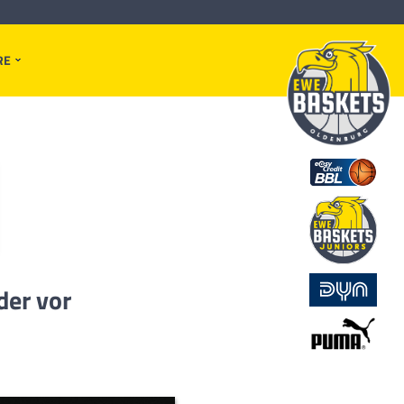
RE
er vor