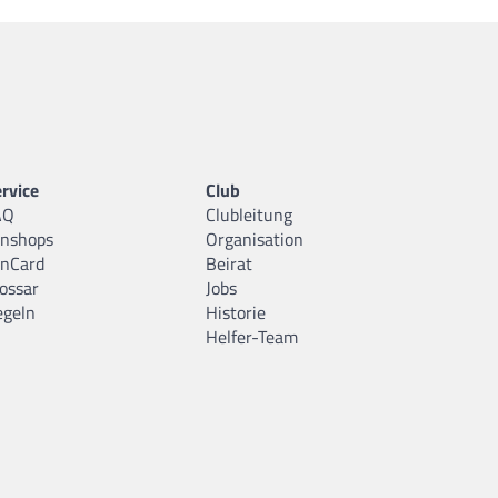
rvice
Club
AQ
Clubleitung
anshops
Organisation
anCard
Beirat
ossar
Jobs
egeln
Historie
Helfer-Team