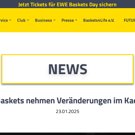
Jetzt Tickets für EWE Baskets Day sichern
rvice
Club
Business
Presse
Baskets4Life e.V.
FUTU
NEWS
askets nehmen Veränderungen im Kad
23.01.2025