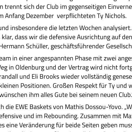
n trennt sich der Club im gegenseitigen Einver
 Anfang Dezember verpflichteten Ty Nichols.
und insbesondere die letzten Wochen analysiert.
 klar, dass wir die defensive Ausrichtung auf de
Hermann Schüller, geschäftsführender Gesellsch
Team in einer angespannten Phase mit zwei ang
eg in Oldenburg und der Vertrag wird nicht fortge
randall und Eli Brooks wieder vollständig genes
leinen Positionen. Großen Respekt für Ty und wie
 wünschen ihm alles Gute bei seinem neuen Club.
ch die EWE Baskets von Mathis Dossou-Yovo. „W
efensive und im Rebounding. Zusammen mit Math
es eine Veränderung für beide Seiten geben muss“