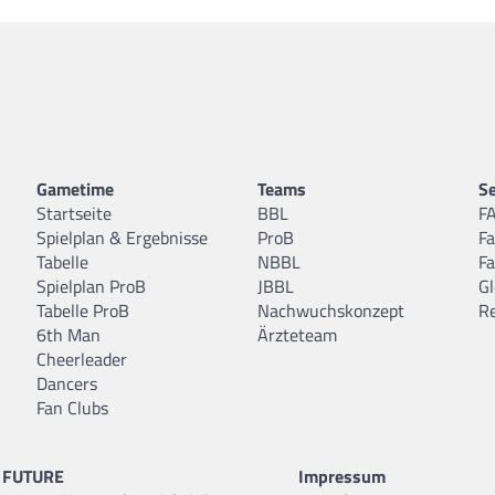
Gametime
Teams
Se
Startseite
BBL
F
Spielplan & Ergebnisse
ProB
F
Tabelle
NBBL
F
Spielplan ProB
JBBL
Gl
Tabelle ProB
Nachwuchskonzept
R
6th Man
Ärzteteam
Cheerleader
Dancers
Fan Clubs
FUTURE
Impressum