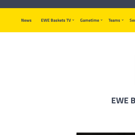
News
EWE Baskets TV
Gametime
Teams
Se
EWE B