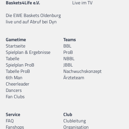
Baskets4Life e.V.
Live im TV
Die EWE Baskets Oldenburg
live und auf Abruf bei Dyn
Gametime
Teams
Startseite
BBL
Spielplan & Ergebnisse
ProB
Tabelle
NBBL
Spielplan ProB
JBBL
Tabelle ProB
Nachwuchskonzept
6th Man
Ärzteteam
Cheerleader
Dancers
Fan Clubs
Service
Club
FAQ
Clubleitung
Fanshops
Organisation