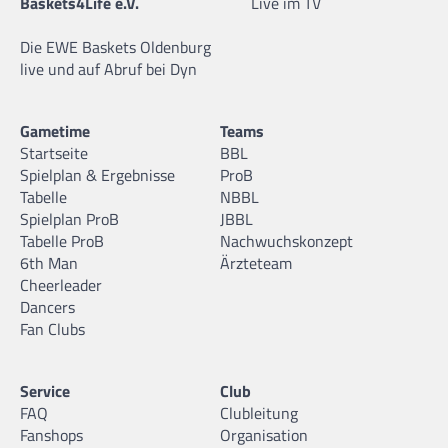
Baskets4Life e.V.
Live im TV
Die EWE Baskets Oldenburg
live und auf Abruf bei Dyn
Gametime
Teams
Startseite
BBL
Spielplan & Ergebnisse
ProB
Tabelle
NBBL
Spielplan ProB
JBBL
Tabelle ProB
Nachwuchskonzept
6th Man
Ärzteteam
Cheerleader
Dancers
Fan Clubs
Service
Club
FAQ
Clubleitung
Fanshops
Organisation