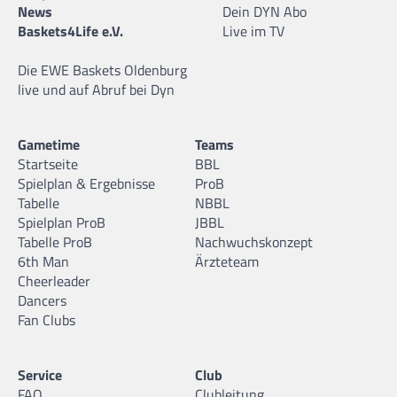
News
Dein DYN Abo
Baskets4Life e.V.
Live im TV
Die EWE Baskets Oldenburg
live und auf Abruf bei Dyn
Gametime
Teams
Startseite
BBL
Spielplan & Ergebnisse
ProB
Tabelle
NBBL
Spielplan ProB
JBBL
Tabelle ProB
Nachwuchskonzept
6th Man
Ärzteteam
Cheerleader
Dancers
Fan Clubs
Service
Club
FAQ
Clubleitung