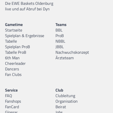
Die EWE Baskets Oldenburg
live und auf Abruf bei Dyn
Gametime
Teams
Startseite
BBL
Spielplan & Ergebnisse
ProB
Tabelle
NBBL
Spielplan ProB
JBBL
Tabelle ProB
Nachwuchskonzept
6th Man
Ärzteteam
Cheerleader
Dancers
Fan Clubs
Service
Club
FAQ
Clubleitung
Fanshops
Organisation
FanCard
Beirat
Glossar
Jobs