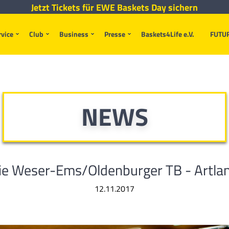
Jetzt Tickets für EWE Baskets Day sichern
rvice
Club
Business
Presse
Baskets4Life e.V.
FUTU
NEWS
e Weser-Ems/Oldenburger TB - Artla
12.11.2017