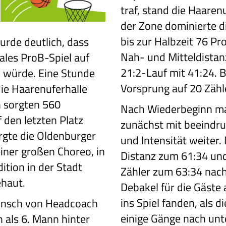
traf, stand die Haaren
der Zone dominierte d
bis zur Halbzeit 76 Pr
urde deutlich, dass
Nah- und Mitteldistan
les ProB-Spiel auf
21:2-Lauf mit 41:24. B
 würde. Eine Stunde
Vorsprung auf 20 Zähle
ie Haarenuferhalle
ch sorgten 560
Nach Wiederbeginn ma
f den letzten Platz
zunächst mit beeindr
rgte die Oldenburger
und Intensität weiter.
iner großen Choreo, in
Distanz zum 61:34 und
ition in der Stadt
Zähler zum 63:34 nach
ehaut.
Debakel für die Gäste 
ins Spiel fanden, als 
Wunsch von Headcoach
einige Gänge nach unt
 als 6. Mann hinter