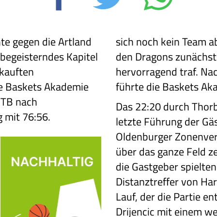
te gegen die Artland
sich noch kein Team a
 begeisterndes Kapitel
den Dragons zunächst
kauften
hervorragend traf. Nac
ie Baskets Akademie
führte die Baskets Ak
 TB nach
Das 22:20 durch Thorb
 mit 76:56.
letzte Führung der Gäs
Oldenburger Zonenver
über das ganze Feld z
die Gastgeber spielten
Distanztreffer von Har
Lauf, der die Partie en
Drijencic mit einem w