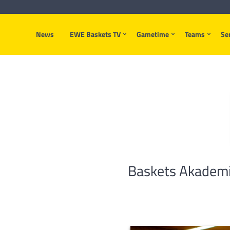
News
EWE Baskets TV
Gametime
Teams
Se
Baskets Akademi