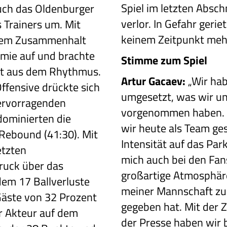
Spiel im letzten Absc
uch das Oldenburger
verlor. In Gefahr geriet
 Trainers um. Mit
keinem Zeitpunkt meh
oßem Zusammenhalt
emie auf und brachte
Stimme zum Spiel
tt aus dem Rhythmus.
Artur Gacaev:
„Wir hab
Offensive drückte sich
umgesetzt, was wir un
hervorragenden
vorgenommen haben. 
ominierten die
wir heute als Team ge
Rebound (41:30). Mit
Intensität auf das Par
etzten
mich auch bei den Fan
ruck über das
großartige Atmosphäre
em 17 Ballverluste
meiner Mannschaft zus
Gäste von 32 Prozent
gegeben hat. Mit der 
 Akteur auf dem
der Presse haben wir