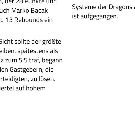
n, der 28 Punkte und
Systeme der Dragons a
Auch Marko Bacak
ist aufgegangen.“
und 13 Rebounds ein
icht sollte
der größte
eiben,
spätestens als
z zum 5:5 traf, begann
den Gastgebern,
die
rteidigten,
zu lösen.
iertel auf hohem