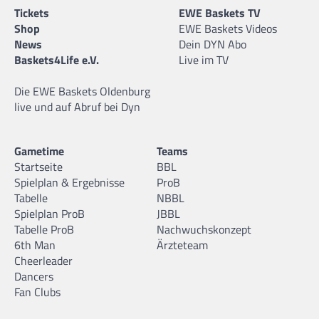
Tickets
EWE Baskets TV
Shop
EWE Baskets Videos
News
Dein DYN Abo
Baskets4Life e.V.
Live im TV
Die EWE Baskets Oldenburg
live und auf Abruf bei Dyn
Gametime
Teams
Startseite
BBL
Spielplan & Ergebnisse
ProB
Tabelle
NBBL
Spielplan ProB
JBBL
Tabelle ProB
Nachwuchskonzept
6th Man
Ärzteteam
Cheerleader
Dancers
Fan Clubs