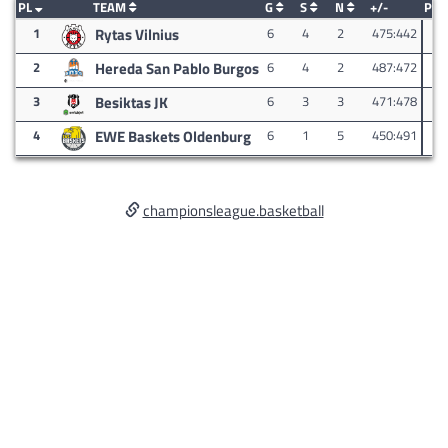
PL
TEAM
G
S
N
+/-
PK
1
Rytas Vilnius
6
4
2
475:442
10
2
Hereda San Pablo Burgos
6
4
2
487:472
10
3
Besiktas JK
6
3
3
471:478
9
4
EWE Baskets Oldenburg
6
1
5
450:491
7
championsleague.basketball