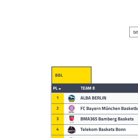
bi
BBL
PL
TEAM
1
ALBA BERLIN
2
FC Bayern München Basketba
3
BMA365 Bamberg Baskets
4
Telekom Baskets Bonn