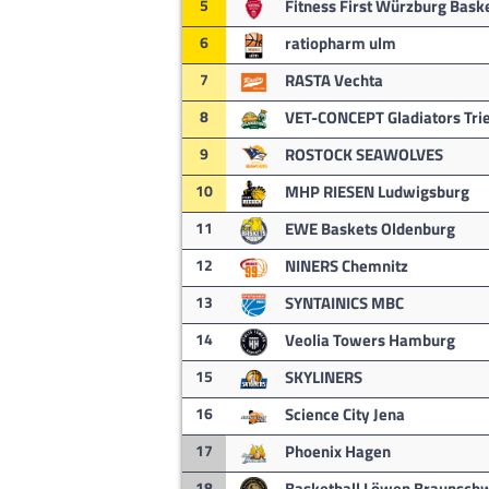
5
Fitness First Würzburg Bask
6
ratiopharm ulm
7
RASTA Vechta
8
VET-CONCEPT Gladiators Tri
9
ROSTOCK SEAWOLVES
10
MHP RIESEN Ludwigsburg
11
EWE Baskets Oldenburg
12
NINERS Chemnitz
13
SYNTAINICS MBC
14
Veolia Towers Hamburg
15
SKYLINERS
16
Science City Jena
17
Phoenix Hagen
18
Basketball Löwen Braunsch