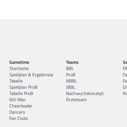
Gametime
Teams
Se
Startseite
BBL
F
Spielplan & Ergebnisse
ProB
F
Tabelle
NBBL
F
Spielplan ProB
JBBL
Gl
Tabelle ProB
Nachwuchskonzept
R
6th Man
Ärzteteam
Cheerleader
Dancers
Fan Clubs