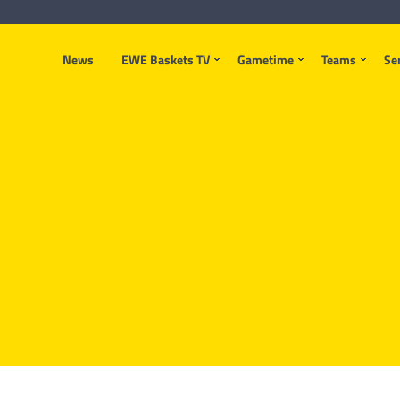
News
EWE Baskets TV
Gametime
Teams
Se