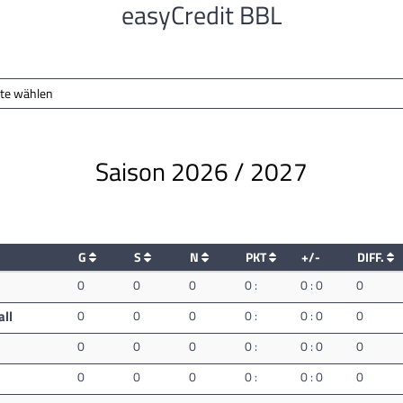
easyCredit BBL
tte wählen
Saison 2026 / 2027
G
S
N
PKT
+/-
DIFF.
0
0
0
0 :
0 : 0
0
ll
0
0
0
0 :
0 : 0
0
0
0
0
0 :
0 : 0
0
0
0
0
0 :
0 : 0
0