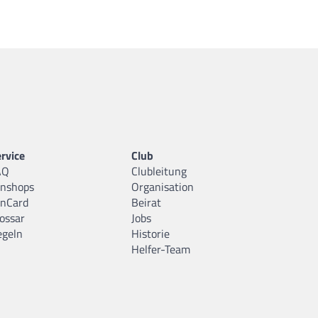
rvice
Club
AQ
Clubleitung
anshops
Organisation
anCard
Beirat
ossar
Jobs
egeln
Historie
Helfer-Team