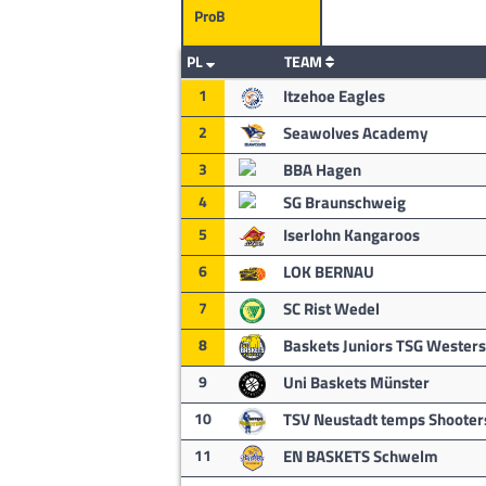
ProB
PL
TEAM
1
Itzehoe Eagles
2
Seawolves Academy
3
BBA Hagen
4
SG Braunschweig
5
Iserlohn Kangaroos
6
LOK BERNAU
7
SC Rist Wedel
8
Baskets Juniors TSG Wester
9
Uni Baskets Münster
10
TSV Neustadt temps Shooter
11
EN BASKETS Schwelm