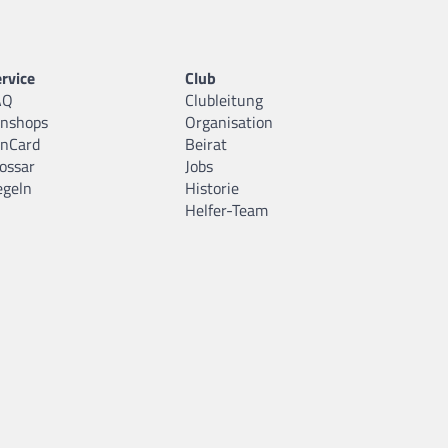
rvice
Club
AQ
Clubleitung
anshops
Organisation
anCard
Beirat
ossar
Jobs
egeln
Historie
Helfer-Team