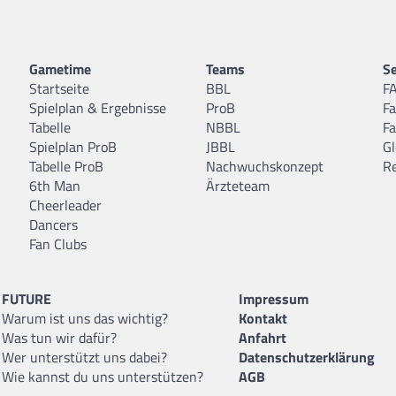
Gametime
Teams
Se
Startseite
BBL
F
Spielplan & Ergebnisse
ProB
F
Tabelle
NBBL
F
Spielplan ProB
JBBL
Gl
Tabelle ProB
Nachwuchskonzept
R
6th Man
Ärzteteam
Cheerleader
Dancers
Fan Clubs
FUTURE
Impressum
Warum ist uns das wichtig?
Kontakt
Was tun wir dafür?
Anfahrt
Wer unterstützt uns dabei?
Datenschutzerklärung
Wie kannst du uns unterstützen?
AGB