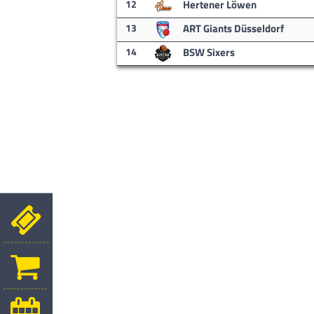
12
Hertener Löwen
13
ART Giants Düsseldorf
14
BSW Sixers