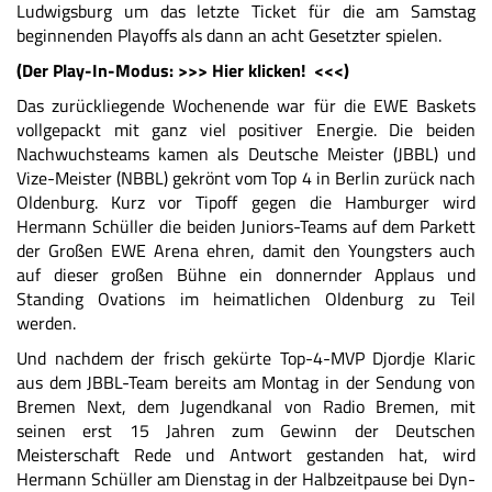
Ludwigsburg um das letzte Ticket für die am Samstag
beginnenden Playoffs als dann an acht Gesetzter spielen.
(Der Play-In-Modus: >>>
Hier klicken!
<<<)
Das zurückliegende Wochenende war für die EWE Baskets
vollgepackt mit ganz viel positiver Energie. Die beiden
Nachwuchsteams kamen als Deutsche Meister (JBBL) und
Vize-Meister (NBBL) gekrönt vom Top 4 in Berlin zurück nach
Oldenburg. Kurz vor Tipoff gegen die Hamburger wird
Hermann Schüller die beiden Juniors-Teams auf dem Parkett
der Großen EWE Arena ehren, damit den Youngsters auch
auf dieser großen Bühne ein donnernder Applaus und
Standing Ovations im heimatlichen Oldenburg zu Teil
werden.
Und nachdem der frisch gekürte Top-4-MVP Djordje Klaric
aus dem JBBL-Team bereits am Montag in der Sendung von
Bremen Next, dem Jugendkanal von Radio Bremen, mit
seinen erst 15 Jahren zum Gewinn der Deutschen
Meisterschaft Rede und Antwort gestanden hat, wird
Hermann Schüller am Dienstag in der Halbzeitpause bei Dyn-