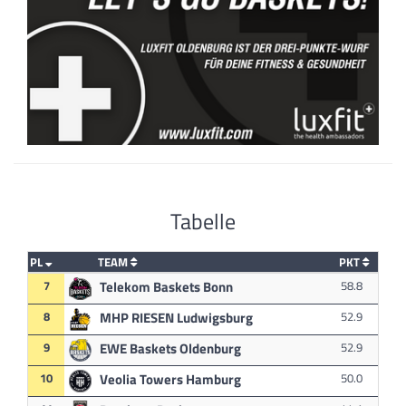
Tabelle
PL
TEAM
PKT
7
Telekom Baskets Bonn
58.8
8
MHP RIESEN Ludwigsburg
52.9
9
EWE Baskets Oldenburg
52.9
10
Veolia Towers Hamburg
50.0