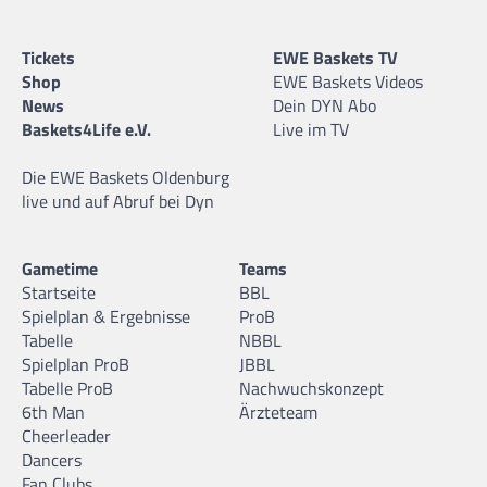
Tickets
EWE Baskets TV
Shop
EWE Baskets Videos
News
Dein DYN Abo
Baskets4Life e.V.
Live im TV
Die EWE Baskets Oldenburg
live und auf Abruf bei Dyn
Gametime
Teams
Startseite
BBL
Spielplan & Ergebnisse
ProB
Tabelle
NBBL
Spielplan ProB
JBBL
Tabelle ProB
Nachwuchskonzept
6th Man
Ärzteteam
Cheerleader
Dancers
Fan Clubs