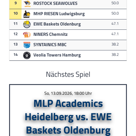
9
ROSTOCK SEAWOLVES
50.0
10
MHP RIESEN Ludwigsburg
50.0
11
EWE Baskets Oldenburg
47.1
12
NINERS Chemnitz
47.1
13
SYNTAINICS MBC
38.2
14
Veolia Towers Hamburg
38.2
Nächstes Spiel
So, 13.09.2026, 18:00 Uhr
MLP Academics
Heidelberg vs. EWE
Baskets Oldenburg