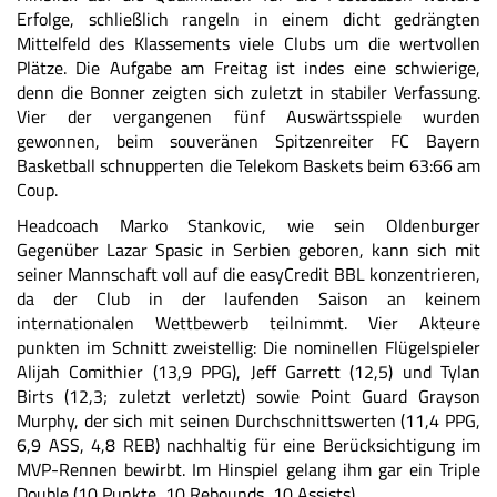
Erfolge, schließlich rangeln in einem dicht gedrängten
Mittelfeld des Klassements viele Clubs um die wertvollen
Plätze. Die Aufgabe am Freitag ist indes eine schwierige,
denn die Bonner zeigten sich zuletzt in stabiler Verfassung.
Vier der vergangenen fünf Auswärtsspiele wurden
gewonnen, beim souveränen Spitzenreiter FC Bayern
Basketball schnupperten die Telekom Baskets beim 63:66 am
Coup.
Headcoach Marko Stankovic, wie sein Oldenburger
Gegenüber Lazar Spasic in Serbien geboren, kann sich mit
seiner Mannschaft voll auf die easyCredit BBL konzentrieren,
da der Club in der laufenden Saison an keinem
internationalen Wettbewerb teilnimmt. Vier Akteure
punkten im Schnitt zweistellig: Die nominellen Flügelspieler
Alijah Comithier (13,9 PPG), Jeff Garrett (12,5) und Tylan
Birts (12,3; zuletzt verletzt) sowie Point Guard Grayson
Murphy, der sich mit seinen Durchschnittswerten (11,4 PPG,
6,9 ASS, 4,8 REB) nachhaltig für eine Berücksichtigung im
MVP-Rennen bewirbt. Im Hinspiel gelang ihm gar ein Triple
Double (10 Punkte, 10 Rebounds, 10 Assists).