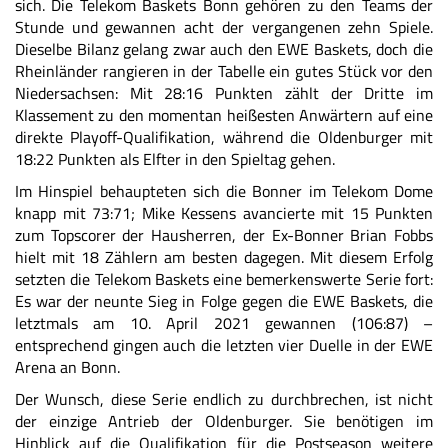
sich. Die Telekom Baskets Bonn gehören zu den Teams der
Stunde und gewannen acht der vergangenen zehn Spiele.
Dieselbe Bilanz gelang zwar auch den EWE Baskets, doch die
Rheinländer rangieren in der Tabelle ein gutes Stück vor den
Niedersachsen: Mit 28:16 Punkten zählt der Dritte im
Klassement zu den momentan heißesten Anwärtern auf eine
direkte Playoff-Qualifikation, während die Oldenburger mit
18:22 Punkten als Elfter in den Spieltag gehen.
Im Hinspiel behaupteten sich die Bonner im Telekom Dome
knapp
mit 73:71
; Mike Kessens avancierte mit 15 Punkten
zum Topscorer der Hausherren, der Ex-Bonner Brian Fobbs
hielt mit 18 Zählern am besten dagegen. Mit diesem Erfolg
setzten die Telekom Baskets eine bemerkenswerte Serie fort:
Es war der neunte Sieg in Folge gegen die EWE Baskets, die
letztmals am 10. April 2021 gewannen (106:87) –
entsprechend gingen auch die letzten vier Duelle in der EWE
Arena an Bonn.
Der Wunsch, diese Serie endlich zu durchbrechen, ist nicht
der einzige Antrieb der Oldenburger. Sie benötigen im
Hinblick auf die Qualifikation für die Postseason weitere