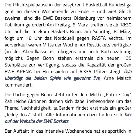
Die Pflichtspielpause in der easyCredit Basketball Bundesliga
geht an diesem Wochenende zu Ende – und wie! Gleich
zweimal sind die EWE Baskets Oldenburg vor heimischem
Publikum gefordert: Am Freitag, 6. März, treffen sie ab 18:30
Uhr auf die Telekom Baskets Bonn, am Sonntag, 8. März,
folgt um 18 Uhr das Nordduell gegen RASTA Vechta.
Im
Vorverkauf
waren Mitte der Woche nur Resttickets verfügbar
(an der Abendkasse ist übrigens nur noch Kartenzahlung
möglich). Gegen Bonn stehen erstmals die neuen 135
Stehplätze zur Verfügung, sodass die Kapazität der großen
EWE ARENA bei Heimspielen auf 6.335 Plätze steigt.
Dyn
überträgt die beiden Spiele wie gewohnt live
, Arne Malsch
kommentiert.
Die Partie gegen Bonn steht unter dem Motto „Future Day“.
Zahlreiche Aktionen drehen sich dabei insbesondere um das
Thema Nachhaltigkeit, außerdem findet erstmals ein großer
„Teddy Toss“ statt. Alle Informationen dazu finden sich
hier
auf der Website der EWE Baskets
.
Der Auftakt in das intensive Wochenende hat es sportlich in