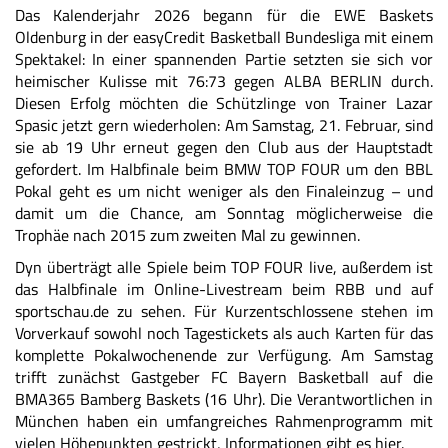
Das Kalenderjahr 2026 begann für die EWE Baskets
Oldenburg in der easyCredit Basketball Bundesliga mit einem
Spektakel: In einer spannenden Partie setzten sie sich vor
heimischer Kulisse mit 76:73 gegen ALBA BERLIN durch.
Diesen Erfolg möchten die Schützlinge von Trainer Lazar
Spasic jetzt gern wiederholen: Am Samstag, 21. Februar, sind
sie ab 19 Uhr erneut gegen den Club aus der Hauptstadt
gefordert. Im Halbfinale beim BMW TOP FOUR um den BBL
Pokal geht es um nicht weniger als den Finaleinzug – und
damit um die Chance, am Sonntag möglicherweise die
Trophäe nach 2015 zum zweiten Mal zu gewinnen.
Dyn überträgt alle Spiele beim TOP FOUR live
, außerdem ist
das Halbfinale im Online-Livestream beim RBB und auf
sportschau.de zu sehen. Für Kurzentschlossene stehen im
Vorverkauf
sowohl noch Tagestickets als auch Karten für das
komplette Pokalwochenende zur Verfügung. Am Samstag
trifft zunächst Gastgeber FC Bayern Basketball auf die
BMA365 Bamberg Baskets (16 Uhr). Die Verantwortlichen in
München haben ein umfangreiches Rahmenprogramm mit
vielen Höhepunkten gestrickt,
Informationen gibt es hier
.