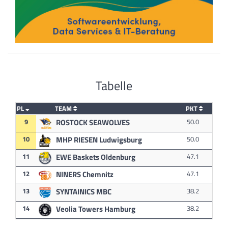
Tabelle
PL
TEAM
PKT
9
ROSTOCK SEAWOLVES
50.0
10
MHP RIESEN Ludwigsburg
50.0
11
EWE Baskets Oldenburg
47.1
12
NINERS Chemnitz
47.1
13
SYNTAINICS MBC
38.2
14
Veolia Towers Hamburg
38.2