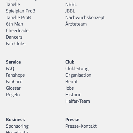
Tabelle
NBBL
Spielplan ProB
JBBL
Tabelle ProB
Nachwuchskonzept
6th Man
Ärzteteam
Cheerleader
Dancers
Fan Clubs
Service
Club
FAQ
Clubleitung
Fanshops
Organisation
FanCard
Beirat
Glossar
Jobs
Regeln
Historie
Helfer-Team
Business
Presse
Sponsoring
Presse-Kontakt
Hospitality