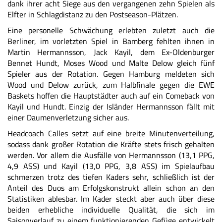
dank ihrer acht Siege aus den vergangenen zehn Spielen als
Elfter in Schlagdistanz zu den Postseason-Plätzen.
Eine personelle Schwächung erlebten zuletzt auch die
Berliner, im vorletzten Spiel in Bamberg fehlten ihnen in
Martin Hermannsson, Jack Kayil, dem Ex-Oldenburger
Bennet Hundt, Moses Wood und Malte Delow gleich fünf
Spieler aus der Rotation. Gegen Hamburg meldeten sich
Wood und Delow zurück, zum Halbfinale gegen die EWE
Baskets hoffen die Hauptstädter auch auf ein Comeback von
Kayil und Hundt. Einzig der Isländer Hermannsson fällt mit
einer Daumenverletzung sicher aus.
Headcoach Calles setzt auf eine breite Minutenverteilung,
sodass dank großer Rotation die Kräfte stets frisch gehalten
werden. Vor allem die Ausfälle von Hermannsson (13,1 PPG,
4,9 ASS) und Kayil (13,0 PPG, 3,8 ASS) im Spielaufbau
schmerzen trotz des tiefen Kaders sehr, schließlich ist der
Anteil des Duos am Erfolgskonstrukt allein schon an den
Statistiken ablesbar. Im Kader steckt aber auch über diese
beiden erhebliche individuelle Qualität, die sich im
Saisonverlauf zu einem funktionierenden Gefüge entwickelt