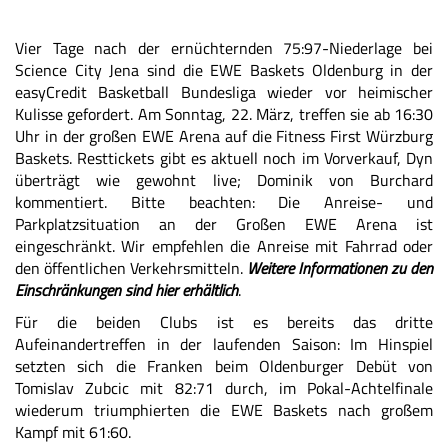
Vier Tage nach der ernüchternden
75:97-Niederlage
bei
Science City Jena sind die EWE Baskets Oldenburg in der
easyCredit Basketball Bundesliga wieder vor heimischer
Kulisse gefordert. Am Sonntag, 22. März, treffen sie ab 16:30
Uhr in der großen EWE Arena auf die Fitness First Würzburg
Baskets. Resttickets gibt es aktuell noch
im Vorverkauf
, Dyn
überträgt
wie gewohnt live
; Dominik von Burchard
kommentiert.
Bitte beachten: Die Anreise- und
Parkplatzsituation an der Großen EWE Arena ist
eingeschränkt. Wir empfehlen die Anreise mit Fahrrad oder
den öffentlichen Verkehrsmitteln.
Weitere Informationen zu den
Einschränkungen sind hier erhältlich
.
Für die beiden Clubs ist es bereits das dritte
Aufeinandertreffen in der laufenden Saison: Im Hinspiel
setzten sich die Franken beim Oldenburger Debüt von
Tomislav Zubcic mit
82:71
durch, im Pokal-Achtelfinale
wiederum triumphierten die EWE Baskets nach großem
Kampf mit
61:60
.