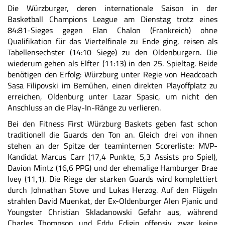
Die Würzburger, deren internationale Saison in der
Basketball Champions League am Dienstag trotz eines
84:81-Sieges
gegen Elan Chalon (Frankreich) ohne
Qualifikation für das Viertelfinale zu Ende ging, reisen als
Tabellensechster (14:10 Siege) zu den Oldenburgern. Die
wiederum gehen als Elfter (11:13) in den 25. Spieltag. Beide
benötigen den Erfolg: Würzburg unter Regie von Headcoach
Sasa Filipovski im Bemühen, einen direkten Playoffplatz zu
erreichen, Oldenburg unter Lazar Spasic, um nicht den
Anschluss an die Play-In-Ränge zu verlieren.
Bei den Fitness First Würzburg Baskets geben fast schon
traditionell die Guards den Ton an. Gleich drei von ihnen
stehen an der Spitze der teaminternen Scorerliste: MVP-
Kandidat Marcus Carr (17,4 Punkte, 5,3 Assists pro Spiel),
Davion Mintz (16,6 PPG) und der ehemalige Hamburger Brae
Ivey (11,1). Die Riege der starken Guards wird komplettiert
durch Johnathan Stove und Lukas Herzog. Auf den Flügeln
strahlen David Muenkat, der Ex-Oldenburger Alen Pjanic und
Youngster Christian Skladanowski Gefahr aus, während
Charles Thompson und Eddy Edigin offensiv zwar keine