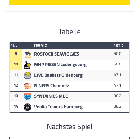
Tabelle
PL
TEAM
PKT
9
ROSTOCK SEAWOLVES
50.0
10
MHP RIESEN Ludwigsburg
50.0
11
EWE Baskets Oldenburg
47.1
12
NINERS Chemnitz
47.1
13
SYNTAINICS MBC
38.2
14
Veolia Towers Hamburg
38.2
Nächstes Spiel